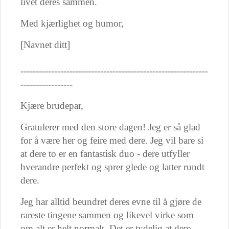
livet deres sammen.
Med kjærlighet og humor,
[Navnet ditt]
-------------------------------------------------------------
-----------------
Kjære brudepar,
Gratulerer med den store dagen! Jeg er så glad
for å være her og feire med dere. Jeg vil bare si
at dere to er en fantastisk duo - dere utfyller
hverandre perfekt og sprer glede og latter rundt
dere.
Jeg har alltid beundret deres evne til å gjøre de
rareste tingene sammen og likevel virke som
om alt er helt normalt. Det er tydelig at dere