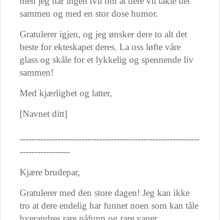
men jeg har ingen tvil om at dere vil takle det
sammen og med en stor dose humor.
Gratulerer igjen, og jeg ønsker dere to alt det
beste for ekteskapet deres. La oss løfte våre
glass og skåle for et lykkelig og spennende liv
sammen!
Med kjærlighet og latter,
[Navnet ditt]
-------------------------------------------------------------
-----------------
Kjære brudepar,
Gratulerer med den store dagen! Jeg kan ikke
tro at dere endelig har funnet noen som kan tåle
hverandres rare påfunn og rare vaner.