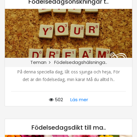
Födelsedagsönskningar t..
Teman
Födelsedagshälsninga..
På denna speciella dag, låt oss sjunga och heja, För
det är din födelsedag, min kära! Må du alltid h..
502
Läs mer
Födelsedagsdikt till ma..