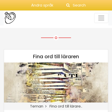
Ändra språk
Search
Fina ord till läraren
Teman
Fina ord till lärare..