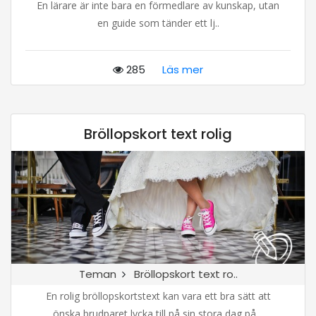
En lärare är inte bara en förmedlare av kunskap, utan
en guide som tänder ett lj..
285
Läs mer
Bröllopskort text rolig
Teman
Bröllopskort text ro..
En rolig bröllopskortstext kan vara ett bra sätt att
önska brudparet lycka till på sin stora dag på ..