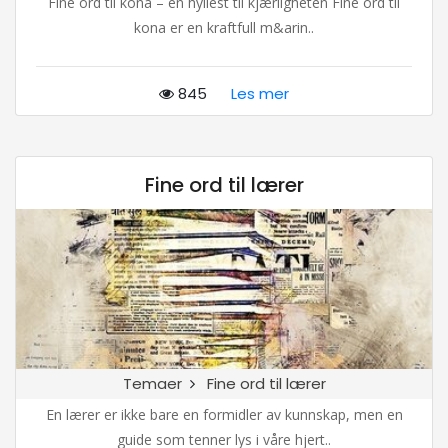
Fine ord til kona – en hyllest til kjærligheten Fine ord til
kona er en kraftfull m&arin..
845
Les mer
Fine ord til lærer
Temaer
Fine ord til lærer
En lærer er ikke bare en formidler av kunnskap, men en
guide som tenner lys i våre hjert..