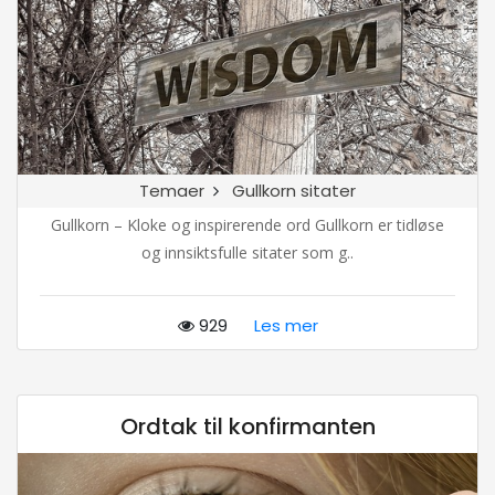
Temaer
Gullkorn sitater
Gullkorn – Kloke og inspirerende ord Gullkorn er tidløse
og innsiktsfulle sitater som g..
929
Les mer
Ordtak til konfirmanten