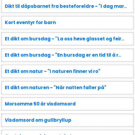
Dikt til dåpsbarnet fra besteforeldre - "I dag mar..
Kort eventyr for barn
Et dikt om bursdag - ''La oss heve glasset og feir..
Et dikt om bursdag - "En bursdag er en tid til å r..
Et dikt om natur - "I naturen finner vi ro"
Et dikt om naturen - "Når natten faller på"
Morsomme 50 år visdomsord
Visdomsord om gullbryllup