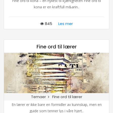
Fine ord til kona – en hyllest til kjærligheten Fine ord til
kona er en kraftfull m&arin..
845
Les mer
Fine ord til lærer
Temaer
Fine ord til lærer
En lærer er ikke bare en formidler av kunnskap, men en
guide som tenner lys i våre hjert..