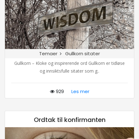
Temaer
Gullkorn sitater
Gullkorn – Kloke og inspirerende ord Gullkorn er tidløse
og innsiktsfulle sitater som g..
929
Les mer
Ordtak til konfirmanten