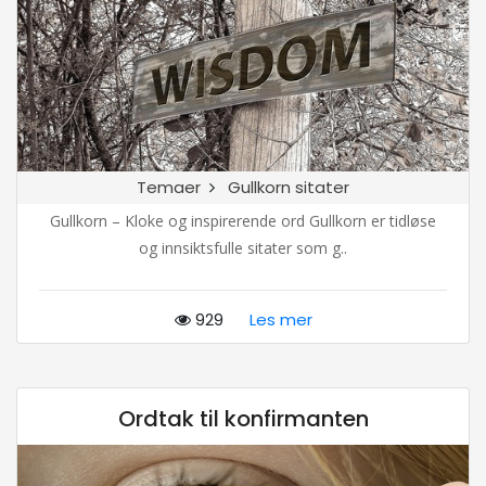
Temaer
Gullkorn sitater
Gullkorn – Kloke og inspirerende ord Gullkorn er tidløse
og innsiktsfulle sitater som g..
929
Les mer
Ordtak til konfirmanten