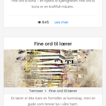
Fine ord til kona – en hyllest til kjærligheten Fine ord til
kona er en kraftfull m&arin..
845
Les mer
Fine ord til lærer
Temaer
Fine ord til lærer
En lærer er ikke bare en formidler av kunnskap, men en
guide som tenner lys i våre hjert..